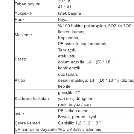
39 * 39 '',
Taban boyutu
41 * 41 ''
Yükseklik
İstek başına
Renk
Beyaz
% 100 bakire polipropilen, 5OZ ila 7OZ
İletken kumaş,
Malzeme
Kaplanmış,
PE astar ile kaplanmamış
Tam açık,
etek üstü,
Üst tip
dolum ağzı ile: 14 '' (D) * 18 '',
konik emzik
düz taban,
Alt tip
deşarj musluğu: 14 '' (D) * 18 '' yıldız ta
flep ile
genişlik: 2 ''
Kaldırma halkaları
yan dikiş döngüleri
renk: beyaz / sarı
PE iletken astar,
astar
Beyaz, pembe, siyah
Çevre kemeri
Genişlik: 1,2 ``, 2 '', 3 ''
UV ışınlarına dayanıklı
% 1 UV ila% 3 işlenmiş