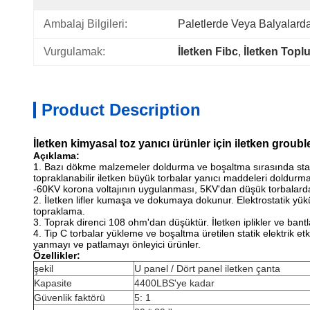
Ambalaj Bilgileri:
Paletlerde Veya Balyalard
Vurgulamak:
İletken Fibc
, 
İletken Topl
Product Description
İletken kimyasal toz yanıcı ürünler için iletken grou
Açıklama:
1. Bazı dökme malzemeler doldurma ve boşaltma sırasında statik
topraklanabilir iletken büyük torbalar yanıcı maddeleri doldurmak
-60KV korona voltajının uygulanması, 5KV'dan düşük torbalarda 
2. İletken lifler kumaşa ve dokumaya dokunur. Elektrostatik yük
topraklama.
3. Toprak direnci 108 ohm'dan düşüktür. İletken iplikler ve bantla
4. Tip C torbalar yükleme ve boşaltma üretilen statik elektrik etkin
yanmayı ve patlamayı önleyici ürünler.
Özellikler:
şekil
U panel / Dört panel iletken çanta
Kapasite
4400LBS'ye kadar
Güvenlik faktörü
5: 1