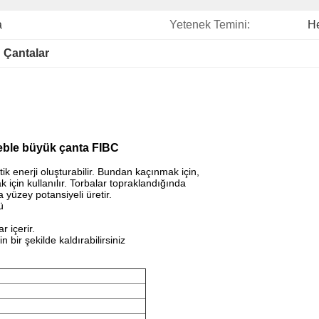
a
Yetenek Temini:
H
u Çantalar
bleble büyük çanta FIBC
 enerji oluşturabilir. Bundan kaçınmak için,
 için kullanılır. Torbalar topraklandığında
yüzey potansiyeli üretir.
ü
r içerir.
 bir şekilde kaldırabilirsiniz