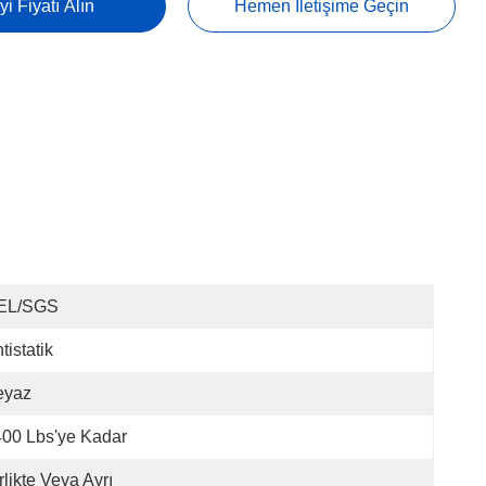
yi Fiyatı Alın
Hemen İletişime Geçin
EL/SGS
tistatik
eyaz
00 Lbs'ye Kadar
rlikte Veya Ayrı