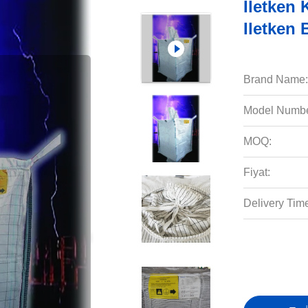
İletken 
Iletken
Brand Name:
Model Numbe
MOQ:
Fiyat:
Delivery Tim