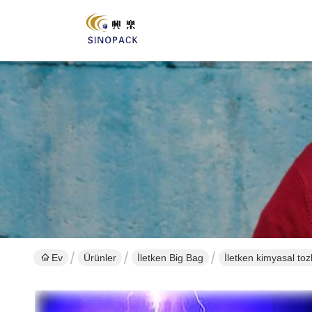
Ev
Ürünler
İletken Big Bag
İletken kimyasal toz