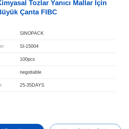
Kimyasal Tozlar Yanıcı Mallar Için
 Büyük Çanta FIBC
SINOPACK
r:
SI-15004
100pcs
negotiable
e:
25-35DAYS