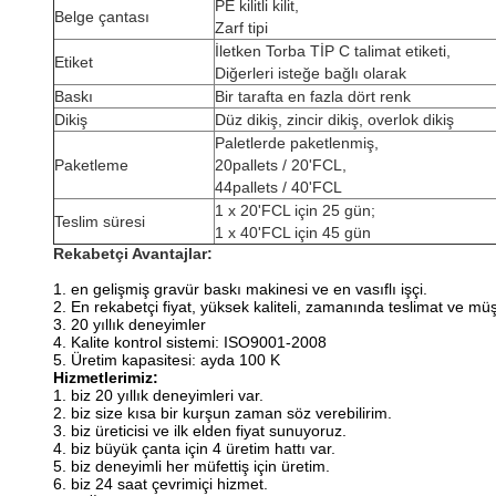
PE kilitli kilit,
Belge çantası
Zarf tipi
İletken Torba TİP C talimat etiketi,
Etiket
Diğerleri isteğe bağlı olarak
Baskı
Bir tarafta en fazla dört renk
Dikiş
Düz dikiş, zincir dikiş, overlok dikiş
Paletlerde paketlenmiş,
Paketleme
20pallets / 20'FCL,
44pallets / 40'FCL
1 x 20'FCL için 25 gün;
Teslim süresi
1 x 40'FCL için 45 gün
Rekabetçi Avantajlar:
1. en gelişmiş gravür baskı makinesi ve en vasıflı işçi.
2. En rekabetçi fiyat, yüksek kaliteli, zamanında teslimat ve müşt
3. 20 yıllık deneyimler
4. Kalite kontrol sistemi: ISO9001-2008
5. Üretim kapasitesi: ayda 100 K
Hizmetlerimiz:
1. biz 20 yıllık deneyimleri var.
2. biz size kısa bir kurşun zaman söz verebilirim.
3. biz üreticisi ve ilk elden fiyat sunuyoruz.
4. biz büyük çanta için 4 üretim hattı var.
5. biz deneyimli her müfettiş için üretim.
6. biz 24 saat çevrimiçi hizmet.