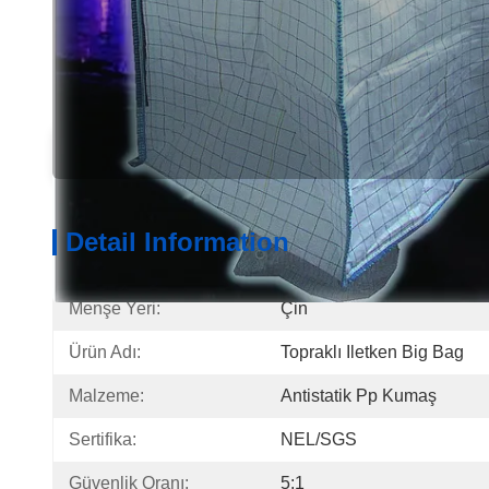
Detail Information
Produ
Detail Information
Menşe Yeri:
Çin
Ürün Adı:
Topraklı Iletken Big Bag
Malzeme:
Antistatik Pp Kumaş
Sertifika:
NEL/SGS
Güvenlik Oranı:
5:1