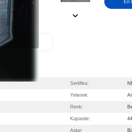
En İ
ct Description
Sertifika:
N
Yetenek:
An
Renk:
B
Kapasite:
44
Astar:
Bi