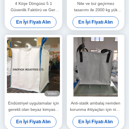
4 Köşe Döngüsü 5 1
Nite ve toz geçirmez
Güvenlik Faktörü ve Geri
tasarımı ile 2000 kg yük
Dönüştürülebilir Malzeme ile
kapasitesine kadar bir baffle
En İyi Fiyatı Alın
En İyi Fiyatı Alın
Baffle Torba
çantası
Video
Endüstriyel uygulamalar için
Anti-statik ambalaj nemden
gerekli olan beyaz kimyasal
korunma ihtiyaçları için nihai
zincir döngüsü 12'
çözüm
En İyi Fiyatı Alın
En İyi Fiyatı Alın
uzunluğunda