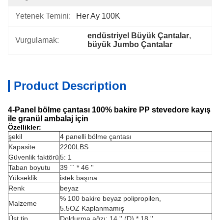
Yetenek Temini:
Her Ay 100K
endüstriyel Büyük Çantalar
, 
Vurgulamak:
büyük Jumbo Çantalar
Product Description
4-Panel bölme çantası 100% bakire PP stevedore kayış
ile granül ambalaj için
Özellikler:
şekil
4 panelli bölme çantası
Kapasite
2200LBS
Güvenlik faktörü
5: 1
Taban boyutu
39 `` * 46 ''
Yükseklik
istek başına
Renk
beyaz
% 100 bakire beyaz polipropilen,
Malzeme
5.5OZ Kaplanmamış
Üst tip
Doldurma ağzı: 14 '' (D) * 18 ''