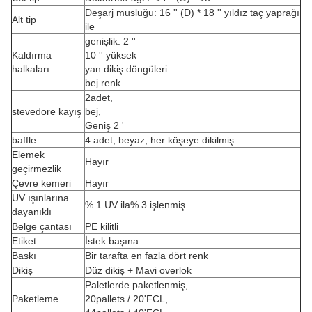
Deşarj musluğu: 16 '' (D) * 18 '' yıldız taç yaprağı
Alt tip
ile
genişlik: 2 ''
Kaldırma
10 '' yüksek
halkaları
yan dikiş döngüleri
bej renk
2adet,
stevedore kayış
bej,
Geniş 2 '
baffle
4 adet, beyaz, her köşeye dikilmiş
Elemek
Hayır
geçirmezlik
Çevre kemeri
Hayır
UV ışınlarına
% 1 UV ila% 3 işlenmiş
dayanıklı
Belge çantası
PE kilitli
Etiket
İstek başına
Baskı
Bir tarafta en fazla dört renk
Dikiş
Düz dikiş + Mavi overlok
Paletlerde paketlenmiş,
Paketleme
20pallets / 20'FCL,