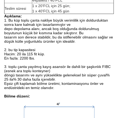
44pallets / 40'FCL
1 x 20'FCL için 25 gün;
Teslim süresi
1 x 40'FCL için 45 gün
Açıklama:
1. Bu küp toplu çanta nakliye büyük verimlilik için doldurduktan
sonra kare kalmak için tasarlanmıştır ve
depo depolama alanı, ancak boş olduğunda doldurulmuş
boyutunun küçük bir kısmına kadar sıkıştırır. Bu
tasarım son derece stabildir, bu da istiflenebilir olmasını sağlar ve
düşük kütle yoğunluklu ürünler için idealdir.
2. bu tip kapasitesi
Hacim: 20 ila 115 fit küp.
En fazla: 2200 lbs.
3. toplu çanta yayılmış kayış asansör ile dahili bir şaşkınlık FIBC
(esnek ara toplu konteyner)
döngü tasarımı ve aynı yükseklikte geleneksel bir süper çuval%
25 ila% 30 daha fazla içerebilir.
Eşsiz çift kaplamalı bölme üretimi, kontaminasyonu önler ve
endüstrideki en temiz olanıdır.
Bölme düzeni: