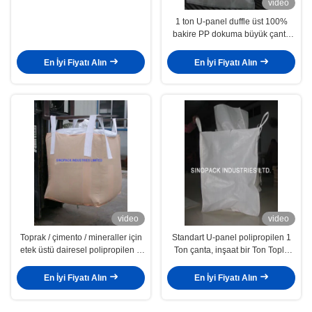
video
1 ton U-panel duffle üst 100%
bakire PP dokuma büyük çanta
için toprak / çimento / mineraller
En İyi Fiyatı Alın
En İyi Fiyatı Alın
video
video
Toprak / çimento / mineraller için
Standart U-panel polipropilen 1
etek üstü dairesel polipropilen 1
Ton çanta, inşaat bir Ton Toplu
Ton çanta
Çanta
En İyi Fiyatı Alın
En İyi Fiyatı Alın