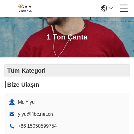
1 Ton Çanta
Tüm Kategori
Bize Ulaşın
Mr. Yiyu
yiyu@fibc.net.cn
+86 15050599754