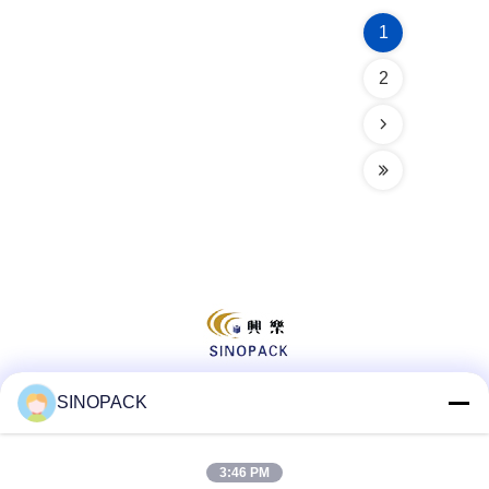
1
2
SINOPACK
Sosyal Medya
3:46 PM