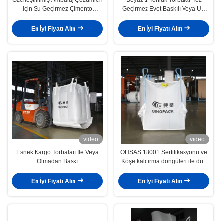
için Su Geçirmez Çimento
Geçirmez Evet Baskılı Veya UV
Ambalaj Torbaları
İşlemli
En İyi Fiyatı Alın
En İyi Fiyatı Alın
video
video
Esnek Kargo Torbaları İle Veya
OHSAS 18001 Sertifikasyonu ve
Olmadan Baskı
Köşe kaldırma döngüleri ile düz
tabanlı 1 tonluk çantalar
En İyi Fiyatı Alın
En İyi Fiyatı Alın