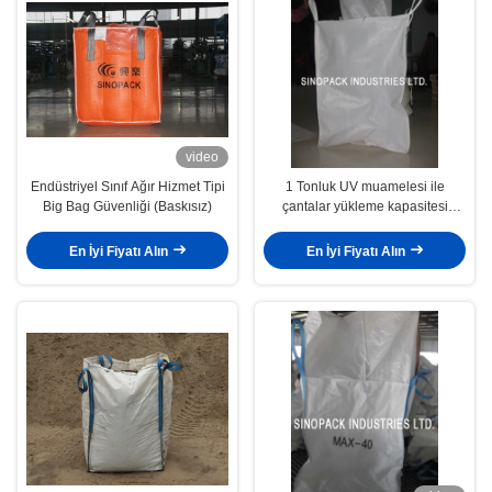
video
Endüstriyel Sınıf Ağır Hizmet Tipi
1 Tonluk UV muamelesi ile
Big Bag Güvenliği (Baskısız)
çantalar yükleme kapasitesi
2200lbs Boyutu 90cm X 90cm X
90cm
En İyi Fiyatı Alın
En İyi Fiyatı Alın